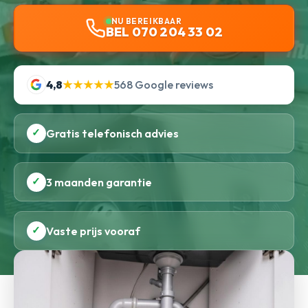
NU BEREIKBAAR
BEL 070 204 33 02
4,8
★★★★★
568 Google reviews
✓
Gratis telefonisch advies
✓
3 maanden garantie
✓
Vaste prijs vooraf