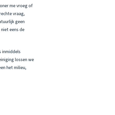
woner me vroeg of
erechte vraag,
tuurlijk geen
 niet eens de
s inmiddels
einiging lossen we
en het milieu,