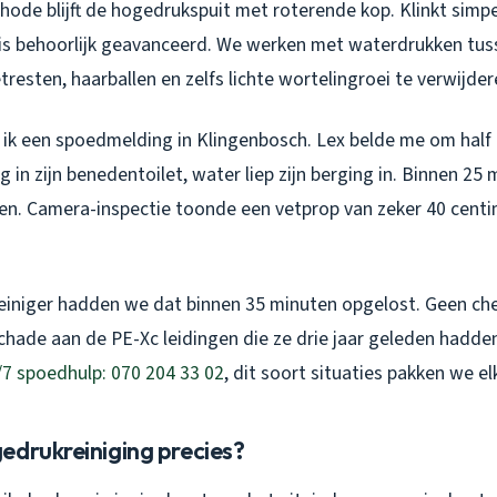
hode blijft de hogedrukspuit met roterende kop. Klinkt simp
 is behoorlijk geavanceerd. We werken met waterdrukken tus
resten, haarballen en zelfs lichte wortelingroei te verwijder
ik een spoedmelding in Klingenbosch. Lex belde me om half e
 in zijn benedentoilet, water liep zijn berging in. Binnen 25 
. Camera-inspectie toonde een vetprop van zeker 40 centim
iniger hadden we dat binnen 35 minuten opgelost. Geen ch
chade aan de PE-Xc leidingen die ze drie jaar geleden hadde
/7 spoedhulp: 070 204 33 02
, dit soort situaties pakken we e
edrukreiniging precies?