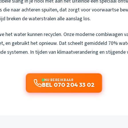
ibele slang in je riool met aan het uiteinde een speciaal ont
jes die naar achteren spuiten, dat zorgt voor voorwaartse b
tijd breken de waterstralen alle aanslag los.
we het water kunnen recyclen. Onze moderne combiwagen va
het, en gebruikt het opnieuw. Dat scheelt gemiddeld 70% wat
de systemen. In tijden van klimaatverandering en stijgende 
NU BEREIKBAAR
BEL 070 204 33 02