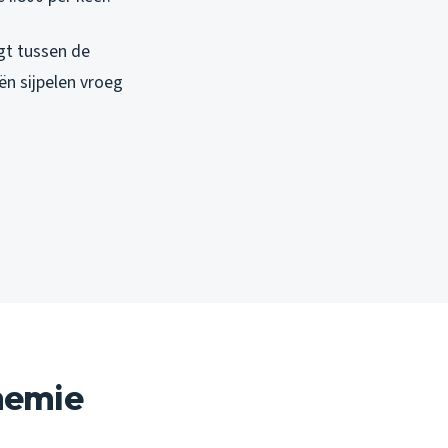
gt tussen de
ën sijpelen vroeg
hemie