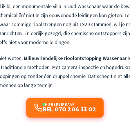
 ik bij een monumentale villa in Oud Wassenaar waar de be
 chemicaliën’ niet in zijn eeuwenoude leidingen kon gieten. T
 waar sommige rioolstrengen nog uit 1920 stammen, wil je na
nrichten. En eerlijk gezegd, die chemische ontstoppers zijn
elfs niet voor moderne leidingen.
niet weten:
Milieuvriendelijke rioolontstopping Wassenaar
i
e traditionele methoden. Met camera-inspectie en hogedrukr
oppingen op zonder één druppel chemie. Dat scheelt niet alle
monnee op lange termijn.
NU BEREIKBAAR
BEL 070 204 33 02