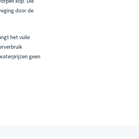
worpen kop. Die
eweging door de
ngt het vuile
erverbruik
waterprijzen geen