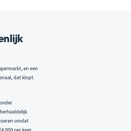
nlijk
supermarkt, en een
iaal, dat klopt.
 onder
herhaaldelijk
tvoeren omdat
4.800 per keer.