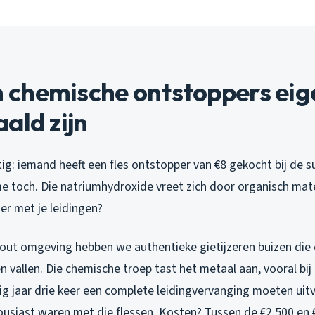
chemische ontstoppers eige
ald zijn
tig: iemand heeft een fles ontstopper van €8 gekocht bij de 
me toch. Die natriumhydroxide vreet zich door organisch mater
er met je leidingen?
out omgeving hebben we authentieke gietijzeren buizen die
vallen. Die chemische troep tast het metaal aan, vooral bij 
orig jaar drie keer een complete leidingvervanging moeten ui
usiast waren met die flessen. Kosten? Tussen de €2.500 en €