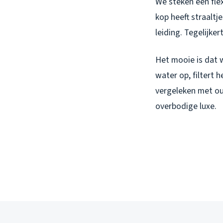
We steken een flex
kop heeft straalt
leiding. Tegelijker
Het mooie is dat 
water op, filtert 
vergeleken met ou
overbodige luxe.