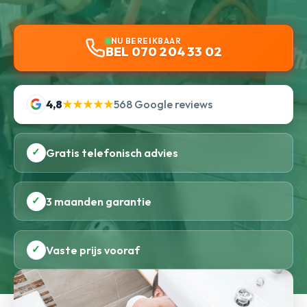
NU BEREIKBAAR
BEL 070 204 33 02
4,8
★★★★★
568 Google reviews
✓
Gratis telefonisch advies
✓
3 maanden garantie
✓
Vaste prijs vooraf