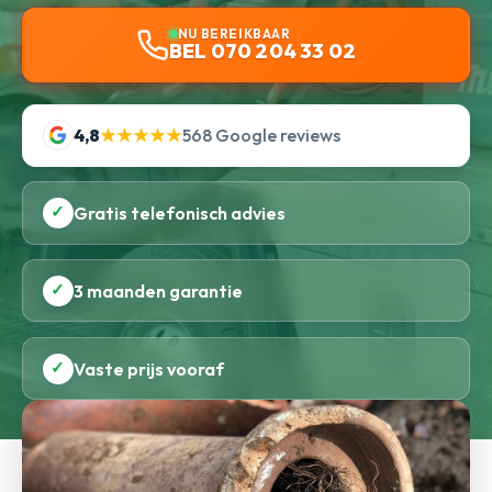
NU BEREIKBAAR
BEL 070 204 33 02
4,8
★★★★★
568 Google reviews
✓
Gratis telefonisch advies
✓
3 maanden garantie
✓
Vaste prijs vooraf