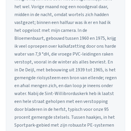
het wel. Vorige maand nog een noodgeval daar,
midden in de nacht, omdat wortels zich hadden
vastgezet; binnen een halfuur was ik er en had ik
het opgelost met mijn camera. In de
Bloemenbuurt, gebouwd tussen 1960 en 1975, krijg
ik veel oproepen over kalkafzetting door ons harde
water van 7,9 °dH, die vroege PVC-leidingen raken
verstopt, vooral in de winter als alles bevriest. En
in De Deijl, met bebouwing uit 1939 tot 1965, is het
gemengde riolsysteem een bron van ellende; regen
en afval mengen zich, en dan loop je ineens onder
water. Nabij de Sint-Willibrorduskerk heb ik laatst
een hele straat geholpen met een verstopping
door bladeren in de herfst, typisch voor onze 95
procent gemengde stelsels. Tussen haakjes, in het
Sportpark-gebied met zijn robuuste PE-systemen