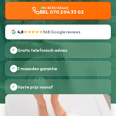
NU BEREIKBAAR
BEL 070 204 33 02
4,8
★★★★★
568 Google reviews
✓
Gratis telefonisch advies
✓
3 maanden garantie
✓
Vaste prijs vooraf