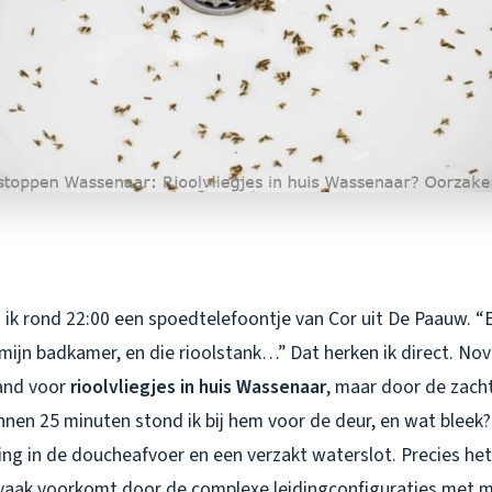
ik rond 22:00 een spoedtelefoontje van Cor uit De Paauw. “Er
 mijn badkamer, en die rioolstank…” Dat herken ik direct. Nov
and voor
rioolvliegjes in huis Wassenaar
, maar door de zacht
Binnen 25 minuten stond ik bij hem voor de deur, en wat bleek
ing in de doucheafvoer en een verzakt waterslot. Precies he
jk vaak voorkomt door de complexe leidingconfiguraties met 