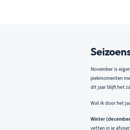
Seizoens
November is eigen
piekmomenten met
dit jaar blijft he
Wat ik door het ja
Winter (december-
vetten in je afvoe