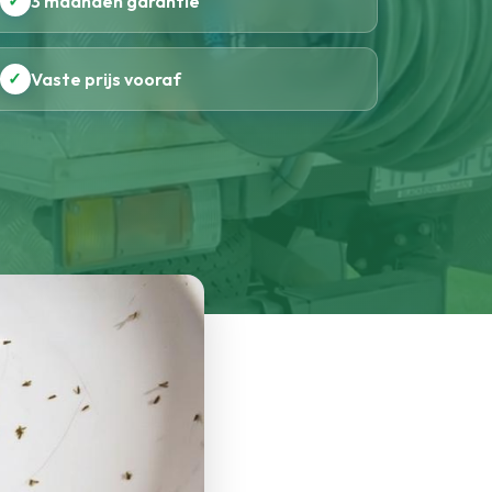
✓
3 maanden garantie
✓
Vaste prijs vooraf