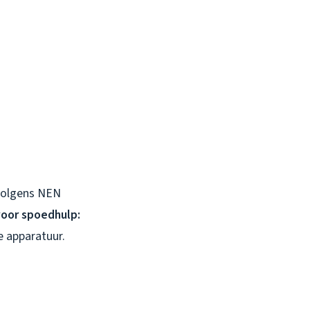
 volgens NEN
voor spoedhulp:
e apparatuur.