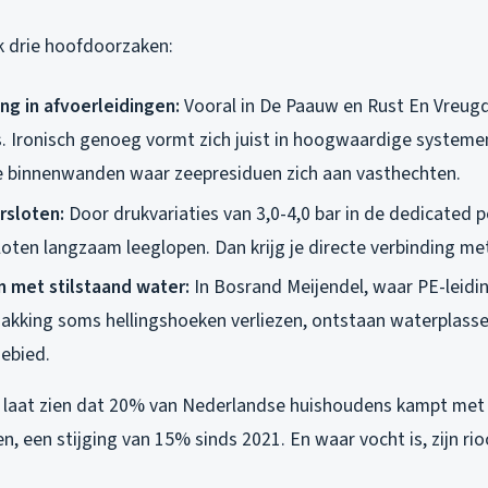
ik drie hoofdoorzaken:
ng in afvoerleidingen:
Vooral in De Paauw en Rust En Vreug
s. Ironisch genoeg vormt zich juist in hoogwaardige systemen
 binnenwanden waar zeepresiduen zich aan vasthechten.
rsloten:
Door drukvariaties van 3,0-4,0 bar in de dedicated
ten langzaam leeglopen. Dan krijg je directe verbinding met 
 met stilstaand water:
In Bosrand Meijendel, waar PE-leidi
zakking soms hellingshoeken verliezen, ontstaan waterplassen
ebied.
 laat zien dat 20% van Nederlandse huishoudens kampt met 
 een stijging van 15% sinds 2021. En waar vocht is, zijn rioo