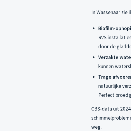
In Wassenaar zie 
Biofilm-ophopi
RVS installatie
door de gladde
Verzakte wate
kunnen waterslo
Trage afvoeren
natuurlijke ver
Perfect broedg
CBS-data uit 2024
schimmelproblemen,
weg.