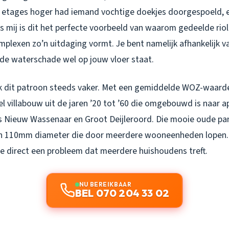
 etages hoger had iemand vochtige doekjes doorgespoeld, 
s mij is dit het perfecte voorbeeld van waarom gedeelde riol
lexen zo’n uitdaging vormt. Je bent namelijk afhankelijk v
jl de waterschade wel op jouw vloer staat.
ik dit patroon steeds vaker. Met een gemiddelde WOZ-waard
el villabouw uit de jaren ’20 tot ’60 die omgebouwd is naar 
als Nieuw Wassenaar en Groot Deijleroord. Die mooie oude p
n 110mm diameter die door meerdere wooneenheden lopen. E
je direct een probleem dat meerdere huishoudens treft.
NU BEREIKBAAR
BEL 070 204 33 02