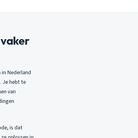
vaker
n in Nederland
 Je hebt te
nen van
 dingen
de, is dat
ze oplossen in