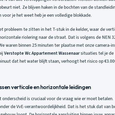
beurt niet. Ze blijven haken in de bochten van de standleidi
 voor je het weet heb je een volledige blokkade.
et probleem te zitten in het T-stuk in de kelder, waar de vert
horizontale riolering naar de straat. Dat is volgens de NEN 
. We waren binnen 25 minuten ter plaatse met onze camera-in
bij
Verstopte Wc Appartement Wassenaar
situaties tel je de 
 minuut dat het water blijft staan, verhoogt het risico op €3.0
ussen verticale en horizontale leidingen
t onderscheid is cruciaal voor de vraag wie er moet betalen. 
onder de VvE-verantwoordelijkheid. Dat is het stuk dat van 
gebouw loopt. De horizontale aansluiting binnen jouw appar