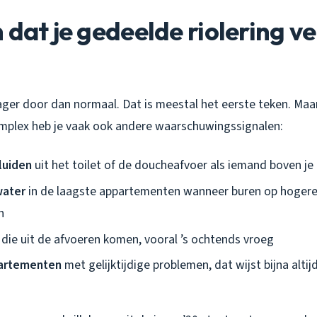
 dat je gedeelde riolering v
rager door dan normaal. Dat is meestal het eerste teken. Maa
plex heb je vaak ook andere waarschuwingssignalen:
luiden
uit het toilet of de doucheafvoer als iemand boven je
water
in de laagste appartementen wanneer buren op hogere
n
die uit de afvoeren komen, vooral ’s ochtends vroeg
artementen
met gelijktijdige problemen, dat wijst bijna altij