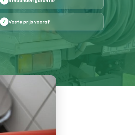
✓
3 maanden garantie
✓
Vaste prijs vooraf