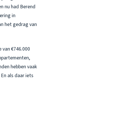
en nu had Berend
ering in
an het gedrag van
e van €746.000
appartementen,
anden hebben vaak
n als daar iets