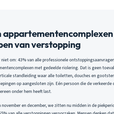
appartementencomplexen 
ben van verstopping
er niet om: 43% van alle professionele ontstoppingsaanvrage
entencomplexen met gedeelde riolering. Dat is geen toeval.
ticale standleiding waar alle toiletten, douches en gootste
diepingen op aangesloten zijn. Eén persoon die de verkeerde
ereen onder hem heeft last.
in november en december, we zitten nu midden in de piekperio
65% van alle verstoppingen veroorzaken. Mensen denken dat 