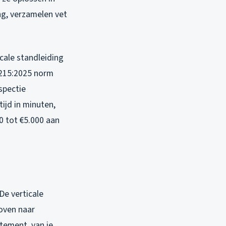
ng, verzamelen vet
icale standleiding
3215:2025 norm
spectie
tijd in minuten,
00 tot €5.000 aan
De verticale
boven naar
tement, van je