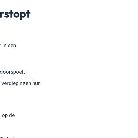
erstopt
r in een
 doorspoelt
 verdiepingen hun
d op de